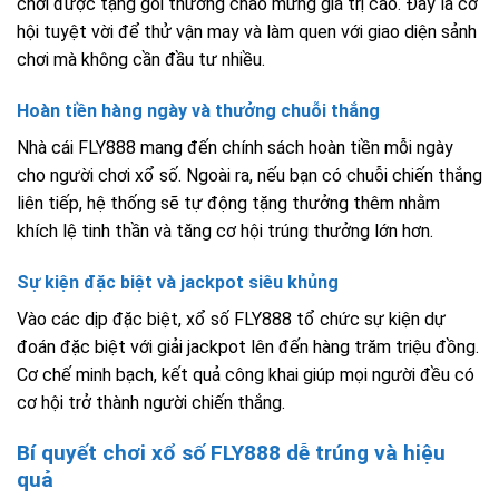
chơi được tặng gói thưởng chào mừng giá trị cao. Đây là cơ
hội tuyệt vời để thử vận may và làm quen với giao diện sảnh
chơi mà không cần đầu tư nhiều.
Hoàn tiền hàng ngày và thưởng chuỗi thắng
Nhà cái FLY888 mang đến chính sách hoàn tiền mỗi ngày
cho người chơi xổ số. Ngoài ra, nếu bạn có chuỗi chiến thắng
liên tiếp, hệ thống sẽ tự động tặng thưởng thêm nhằm
khích lệ tinh thần và tăng cơ hội trúng thưởng lớn hơn.
Sự kiện đặc biệt và jackpot siêu khủng
Vào các dịp đặc biệt,
xổ số FLY888
tổ chức sự kiện dự
đoán đặc biệt với giải jackpot lên đến hàng trăm triệu đồng.
Cơ chế minh bạch, kết quả công khai giúp mọi người đều có
cơ hội trở thành người chiến thắng.
Bí quyết chơi xổ số FLY888 dễ trúng và hiệu
quả