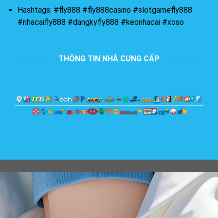
Hashtags: #fly888 #fly888casino #slotgamefly888
#nhacaifly888 #dangkyfly888 #keonhacai #xoso
THÔNG TIN NHÀ CUNG CẤP