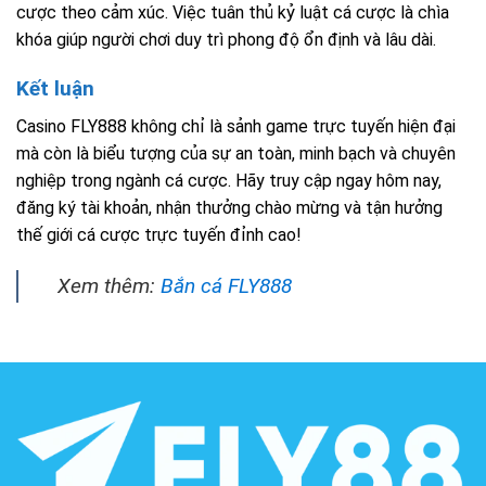
cược theo cảm xúc. Việc tuân thủ kỷ luật cá cược là chìa
khóa giúp người chơi duy trì phong độ ổn định và lâu dài.
Kết luận
Casino FLY888
không chỉ là sảnh game trực tuyến hiện đại
mà còn là biểu tượng của sự an toàn, minh bạch và chuyên
nghiệp trong ngành cá cược. Hãy truy cập ngay hôm nay,
đăng ký tài khoản, nhận thưởng chào mừng và tận hưởng
thế giới cá cược trực tuyến đỉnh cao!
Xem thêm:
Bắn cá FLY888