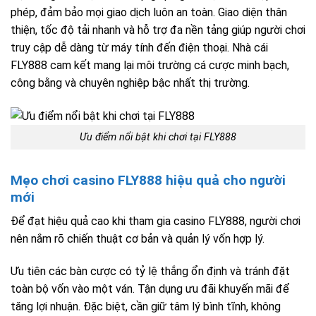
phép, đảm bảo mọi giao dịch luôn an toàn. Giao diện thân
thiện, tốc độ tải nhanh và hỗ trợ đa nền tảng giúp người chơi
truy cập dễ dàng từ máy tính đến điện thoại. Nhà cái
FLY888 cam kết mang lại môi trường cá cược minh bạch,
công bằng và chuyên nghiệp bậc nhất thị trường.
Ưu điểm nổi bật khi chơi tại FLY888
Mẹo chơi casino FLY888 hiệu quả cho người
mới
Để đạt hiệu quả cao khi tham gia
casino FLY888
, người chơi
nên nắm rõ chiến thuật cơ bản và quản lý vốn hợp lý.
Ưu tiên các bàn cược có tỷ lệ thắng ổn định và tránh đặt
toàn bộ vốn vào một ván. Tận dụng ưu đãi khuyến mãi để
tăng lợi nhuận. Đặc biệt, cần giữ tâm lý bình tĩnh, không