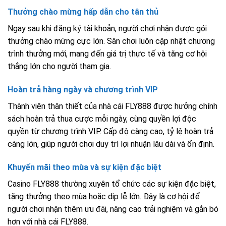
Thưởng chào mừng hấp dẫn cho tân thủ
Ngay sau khi đăng ký tài khoản, người chơi nhận được gói
thưởng chào mừng cực lớn. Sân chơi luôn cập nhật chương
trình thưởng mới, mang đến giá trị thực tế và tăng cơ hội
thắng lớn cho người tham gia.
Hoàn trả hàng ngày và chương trình VIP
Thành viên thân thiết của nhà cái FLY888 được hưởng chính
sách hoàn trả thua cược mỗi ngày, cùng quyền lợi độc
quyền từ chương trình VIP. Cấp độ càng cao, tỷ lệ hoàn trả
càng lớn, giúp người chơi duy trì lợi nhuận lâu dài và ổn định.
Khuyến mãi theo mùa và sự kiện đặc biệt
Casino FLY888 thường xuyên tổ chức các sự kiện đặc biệt,
tặng thưởng theo mùa hoặc dịp lễ lớn. Đây là cơ hội để
người chơi nhận thêm ưu đãi, nâng cao trải nghiệm và gắn bó
hơn với nhà cái FLY888.