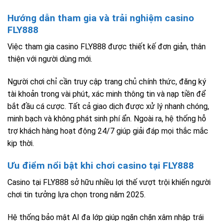
Hướng dẫn tham gia và trải nghiệm casino
FLY888
Việc tham gia casino FLY888 được thiết kế đơn giản, thân
thiện với người dùng mới.
Người chơi chỉ cần truy cập trang chủ chính thức, đăng ký
tài khoản trong vài phút, xác minh thông tin và nạp tiền để
bắt đầu cá cược. Tất cả giao dịch được xử lý nhanh chóng,
minh bạch và không phát sinh phí ẩn. Ngoài ra, hệ thống hỗ
trợ khách hàng hoạt động 24/7 giúp giải đáp mọi thắc mắc
kịp thời.
Ưu điểm nổi bật khi chơi casino
tại
FLY888
Casino tại FLY888 sở hữu nhiều lợi thế vượt trội khiến người
chơi tin tưởng lựa chọn trong năm 2025.
Hệ thống bảo mật AI đa lớp giúp ngăn chặn xâm nhập trái