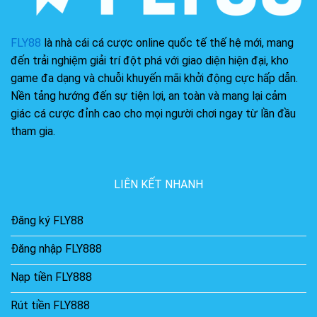
FLY88
là nhà cái cá cược online quốc tế thế hệ mới, mang
đến trải nghiệm giải trí đột phá với giao diện hiện đại, kho
game đa dạng và chuỗi khuyến mãi khởi động cực hấp dẫn.
Nền tảng hướng đến sự tiện lợi, an toàn và mang lại cảm
giác cá cược đỉnh cao cho mọi người chơi ngay từ lần đầu
tham gia.
LIÊN KẾT NHANH
Đăng ký FLY88
Đăng nhập FLY888
Nạp tiền FLY888
Rút tiền FLY888